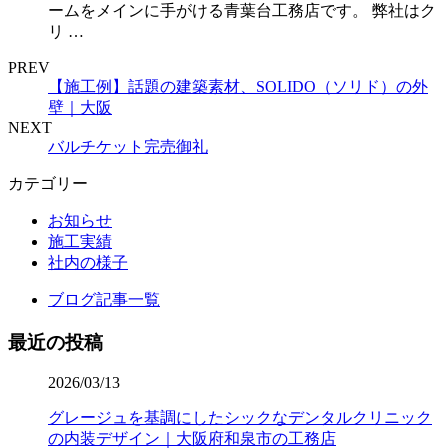
ームをメインに手がける青葉台工務店です。 弊社はク
リ …
PREV
【施工例】話題の建築素材、SOLIDO（ソリド）の外
壁｜大阪
NEXT
バルチケット完売御礼
カテゴリー
お知らせ
施工実績
社内の様子
ブログ記事一覧
最近の投稿
2026/03/13
グレージュを基調にしたシックなデンタルクリニック
の内装デザイン｜大阪府和泉市の工務店